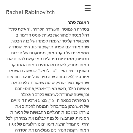
Rachel
Rabinovitch
האזנת סתר
בסדרה העמוסה והעשירה הקרויה: "האזנת סתר"
רחל מנסה לפתור את בעיית עומס הדימויים
ושיבושי הקליטה שעמדו לפתחו של בנה הבכור,
שהתמודד עם הפרעות קשב וריכוז. היא הוטרדה
ממאמרים על חקר המוח, ממסקנות של חברות
תרופות, ממדיניות טיפולית המבקשת להנדס את
המוח מחדש, לארגנו ולהתמירו במוח המתפקד
באופן הרצוי. הציור "סד לראש", שנעשה בהשראת
איור סיני(לא בטוחה שזה סיני,אבל יודעת בוודאות
שהמקור מצרי עתיק,שיטה שמטרתה לעצב את
אישיות הילד ,ראש מאורך=אמיץ,פחוס=חכם
וכו',שיטה שחוזרת לשימוש בקרב האצולה
הצרפתית במאה ה- 16), מציע ארבעה דימויים
של ראש נתון בסד ברזל, המנסה להכתיב את
צורתו, כמו כפות הרגליים החבושות של הנערות
הסיניות, שנחבשו על מנת לבלום את צמיחתן, לבל
יחרגו מהגודל הרצוי. דימויים נוירולוגיים של אגוז
המוח ורקמת הנוירונים ממלאים את הסדרה