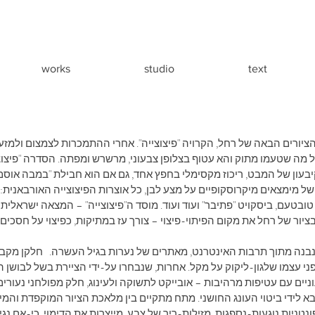
works
studio
text
יורים הבאה של רחל, הקרויה "פיצוצייה". אחרי ההתמכרות לצמצום ולמזעו
 כל מה שטעמו מתוק והא עטוף בצלופן צבעוני, מרשרש ומפתה. הסדרה "פיצו
יבעון של המבט, ריכוז מקסימלי בחפץ אחד, גם אם הוא חבילת "במבה אוסם
 של מימצאים מיקרוסקופיים על מצע לבן, כל אוצרות הפיצוצייה האורבאנית:
 טובטעם, ביסקויט "פתיבר" ועוד ועוד. מוסד ה"פיצוצייה" – המצאה ישראל
 בציור של רחל את מקום הפיתוי-פיצוי – צורך עז במתיקות, כפיצוי על חסכ
נבנה מתוך תרבות האינטרנט, מאתרים של נערות בגיל העשרה. חלקן מקבלות 
פני עצמו שלגון-ליקוק על מקל. אחרות, שנבחרו על-ידי הציירת בשל לבושן הסס
וניים עם עטיפות מרהיבות – אובייקט לתשוקה ולעינוג, חלק מפולחני נעור
א לידי ביטוי העונג החושני. מתח מתקיים בין מלאכת הציור המוקפדת והמ
ניות נוגעות-נספגות, מזילות-ריר של צבע, מייצרות את הדימוי, כי-אם נגי