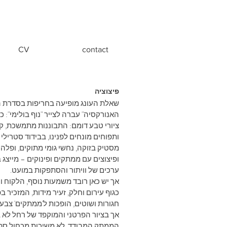
CV
contact
פיצוציה
שאלת העונג מופיעה בחריפות בסדרת הצ
האנורקסיה" עברה לצייר "נוף בולימי":
ציורי טבע דומם: התבוננות מתמשכת, ק
ותפוחים מונחים לפנינו, בבידוד סטרילי
מסטיק בזוקה, נחשי גומי מתוקים, ופלה
ופיצוצים עם ממתקים ופינוקים – מייצג
ערכים של וויתור והסתפקות במועט.
אך יש כאן רובד משמעות נוסף, הלקוח ו
כגוף עירום וחלק, זעיר מידות, המזכיר ב
חגורות ושוטים, הופכות ל'ממתקים' צבע
אך בציור הפרטני והמוקפד של רחל לא ב
הממתק המבודד. לא משיכות מכחול ספונט