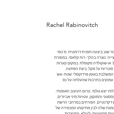
Rachel
Rabinovitch
ר שוב ביצעה תפנית דרמטית: מ"נופי
צייה" נוצרה בהלך-רוח קלאסי, במסורת
" או שוקולדה מקופלת. במקום קערות
 סוכריות על מקל, ביצת הפתעה,
ית המשלבת באופן פרדוקסלי 'שטח-אש'
ים עמוקים בתרבות שהעלתה על נס
ייצוג גולמי, טרום העיצוב האופנתי,
גוני והמוקצן, עטויות מיני אביזרים,
ים דקדנטיים, הפורחים במרחבי הרשת.
יומנת שלה לבין מתיקותו המכמירה של
עות מקצועיות-לעילא, המייצרות